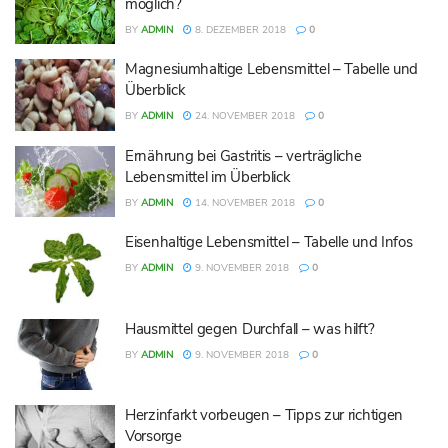
möglich?
BY
ADMIN
8. DEZEMBER 2018
0
Magnesiumhaltige Lebensmittel – Tabelle und
Überblick
BY
ADMIN
24. NOVEMBER 2018
0
Ernährung bei Gastritis – verträgliche
Lebensmittel im Überblick
BY
ADMIN
14. NOVEMBER 2018
0
Eisenhaltige Lebensmittel – Tabelle und Infos
BY
ADMIN
9. NOVEMBER 2018
0
Hausmittel gegen Durchfall – was hilft?
BY
ADMIN
9. NOVEMBER 2018
0
Herzinfarkt vorbeugen – Tipps zur richtigen
Vorsorge