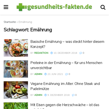
Startseite
»
Ernährung
Schlagwort:
Ernährung
Basische Ernährung – was steckt hinter diesem
Konzept?
BY
REDAKTION
10. DEZEMBER 2018
0
Proteine in der Ernährung – für uns Menschen
unverzichtbar
BY
ADMIN
23. JUNI 2021
0
Vegane Ernährung im Alter: Ohne Steak und
Pudelmütze
BY
ADMIN
9. DEZEMBER 2018
0
Mit Eisen gegen die Herzschwäche – ist das