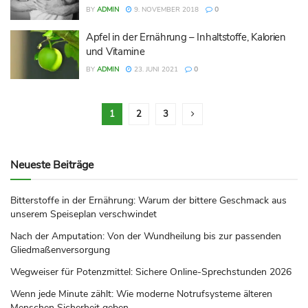
BY
ADMIN
9. NOVEMBER 2018
0
Apfel in der Ernährung – Inhaltstoffe, Kalorien
und Vitamine
BY
ADMIN
23. JUNI 2021
0
1
2
3
Neueste Beiträge
Bitterstoffe in der Ernährung: Warum der bittere Geschmack aus
unserem Speiseplan verschwindet
Nach der Amputation: Von der Wundheilung bis zur passenden
Gliedmaßenversorgung
Wegweiser für Potenzmittel: Sichere Online-Sprechstunden 2026
Wenn jede Minute zählt: Wie moderne Notrufsysteme älteren
Menschen Sicherheit geben