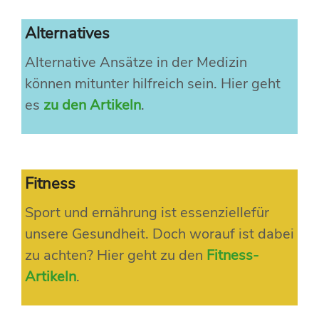
Alternatives
Alternative Ansätze in der Medizin
können mitunter hilfreich sein. Hier geht
es
zu den Artikeln
.
Fitness
Sport und ernährung ist essenziellefür
unsere Gesundheit. Doch worauf ist dabei
zu achten? Hier geht zu den
Fitness-
Artikeln
.