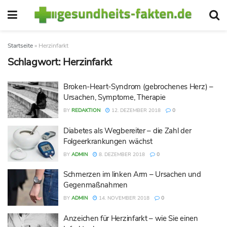
Startseite
»
Herzinfarkt
Schlagwort:
Herzinfarkt
Broken-Heart-Syndrom (gebrochenes Herz) –
Ursachen, Symptome, Therapie
BY
REDAKTION
12. DEZEMBER 2018
0
Diabetes als Wegbereiter – die Zahl der
Folgeerkrankungen wächst
BY
ADMIN
8. DEZEMBER 2018
0
Schmerzen im linken Arm – Ursachen und
Gegenmaßnahmen
BY
ADMIN
14. NOVEMBER 2018
0
Anzeichen für Herzinfarkt – wie Sie einen