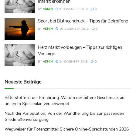
Infarkt erkennen
BY
ADMIN
9. NOVEMBER 2018
0
Sport bei Bluthochdruck – Tipps für Betroffene
BY
ADMIN
15. DEZEMBER 2018
0
Herzinfarkt vorbeugen – Tipps zur richtigen
Vorsorge
BY
ADMIN
9. NOVEMBER 2018
0
Neueste Beiträge
Bitterstoffe in der Ernährung: Warum der bittere Geschmack aus
unserem Speiseplan verschwindet
Nach der Amputation: Von der Wundheilung bis zur passenden
Gliedmaßenversorgung
Wegweiser für Potenzmittel: Sichere Online-Sprechstunden 2026