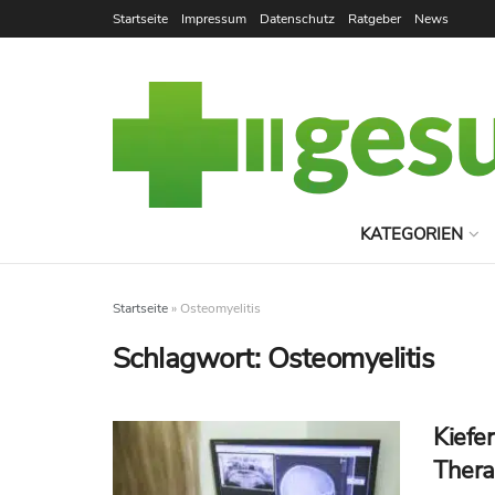
Startseite
Impressum
Datenschutz
Ratgeber
News
KATEGORIEN
Startseite
»
Osteomyelitis
Schlagwort:
Osteomyelitis
Kiefe
Thera