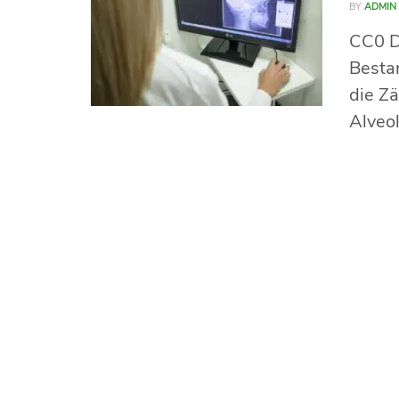
BY
ADMIN
CC0 De
Bestan
die Z
Alveole