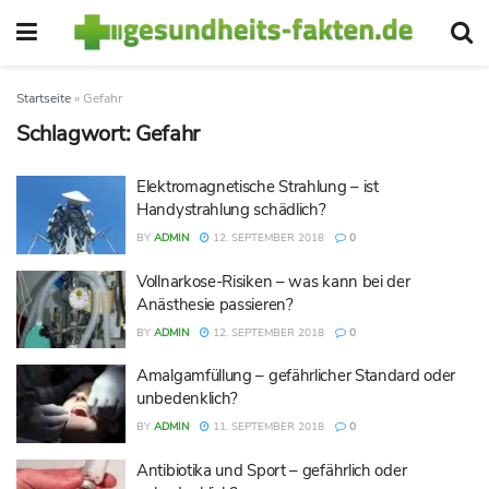
Startseite
»
Gefahr
Schlagwort:
Gefahr
Elektromagnetische Strahlung – ist
Handystrahlung schädlich?
BY
ADMIN
12. SEPTEMBER 2018
0
Vollnarkose-Risiken – was kann bei der
Anästhesie passieren?
BY
ADMIN
12. SEPTEMBER 2018
0
Amalgamfüllung – gefährlicher Standard oder
unbedenklich?
BY
ADMIN
11. SEPTEMBER 2018
0
Antibiotika und Sport – gefährlich oder