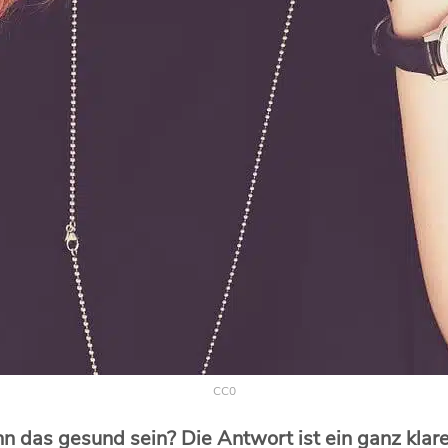
CC0
 das gesund sein? Die Antwort ist ein ganz klare