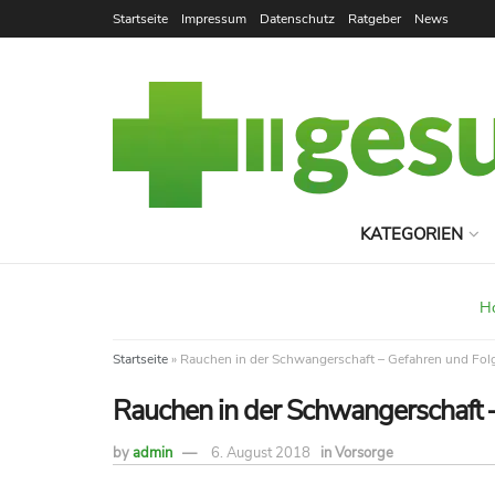
Startseite
Impressum
Datenschutz
Ratgeber
News
KATEGORIEN
H
Startseite
»
Rauchen in der Schwangerschaft – Gefahren und Fol
Rauchen in der Schwangerschaft 
by
admin
6. August 2018
in
Vorsorge