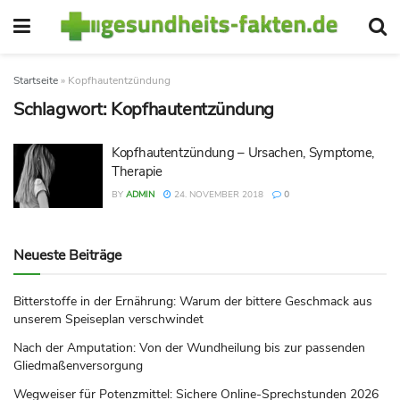
Startseite
»
Kopfhautentzündung
Schlagwort:
Kopfhautentzündung
Kopfhautentzündung – Ursachen, Symptome,
Therapie
BY
ADMIN
24. NOVEMBER 2018
0
Neueste Beiträge
Bitterstoffe in der Ernährung: Warum der bittere Geschmack aus
unserem Speiseplan verschwindet
Nach der Amputation: Von der Wundheilung bis zur passenden
Gliedmaßenversorgung
Wegweiser für Potenzmittel: Sichere Online-Sprechstunden 2026