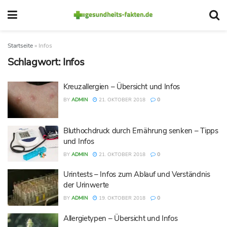
Startseite
»
Infos
Schlagwort:
Infos
Kreuzallergien – Übersicht und Infos
BY
ADMIN
21. OKTOBER 2018
0
Bluthochdruck durch Ernährung senken – Tipps
und Infos
BY
ADMIN
21. OKTOBER 2018
0
Urintests – Infos zum Ablauf und Verständnis
der Urinwerte
BY
ADMIN
19. OKTOBER 2018
0
Allergietypen – Übersicht und Infos