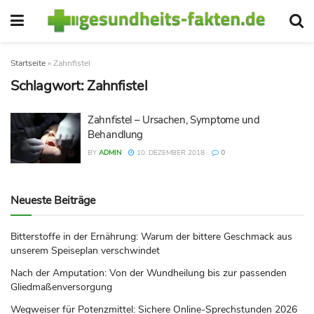
Startseite
»
Zahnfistel
Schlagwort:
Zahnfistel
Zahnfistel – Ursachen, Symptome und
Behandlung
BY
ADMIN
10. DEZEMBER 2018
0
Neueste Beiträge
Bitterstoffe in der Ernährung: Warum der bittere Geschmack aus
unserem Speiseplan verschwindet
Nach der Amputation: Von der Wundheilung bis zur passenden
Gliedmaßenversorgung
Wegweiser für Potenzmittel: Sichere Online-Sprechstunden 2026