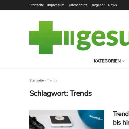
Startseite
Impressum
Datenschutz
Ratgeber
News
KATEGORIEN
Startseite
»
Trends
Schlagwort:
Trends
Trend
bis hi