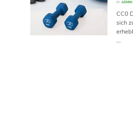
BY
ADMIN
CC0 D
sich 
erhebl
...