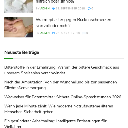
hilfreich oder sinnlos?
BY
ADMIN
12. SEPTEMBER 2018
0
Wärmepflaster gegen Rückenschmerzen –
sinnvoll oder nicht?
BY
ADMIN
22. AUGUST 2018
0
Neueste Beiträge
Bitterstoffe in der Ernährung: Warum der bittere Geschmack aus
unserem Speiseplan verschwindet
Nach der Amputation: Von der Wundheilung bis zur passenden
Gliedmaßenversorgung
Wegweiser für Potenzmittel: Sichere Online-Sprechstunden 2026
Wenn jede Minute zählt: Wie moderne Notrufsysteme älteren
Menschen Sicherheit geben
Ein gesünderer Arbeitsalltag: Intelligente Entlastungen für
Vielfahrer