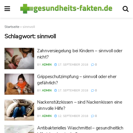
Startseite
»
sinnvoll
Schlagwort:
sinnvoll
Zahnversiegelung bei Kindern – sinnvoll oder
nicht?
BY
ADMIN
17. SEPTEMBER 2018
0
Grippeschutzimpfung – sinnvoll oder eher
gefährlich?
BY
ADMIN
17. SEPTEMBER 2018
0
Nackenstützkissen – sind Nackenkissen eine
sinnvolle Hilfe?
BY
ADMIN
12. SEPTEMBER 2018
0
Antibakterielles Waschmittel – gesundheitlich