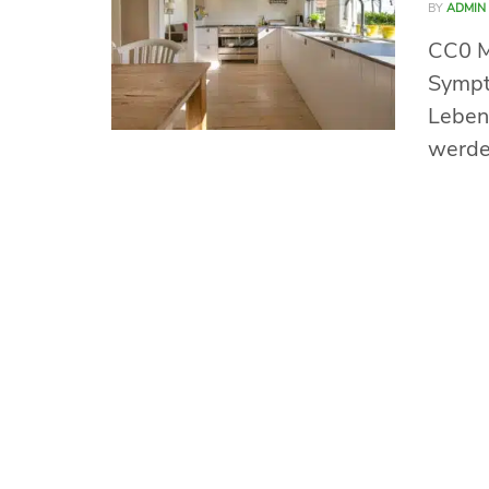
BY
ADMIN
CC0 M
Sympto
Leben
werden