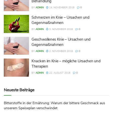
Behandlung
BY
ADMIN
14. NOVEMBER 2018
0
Schmerzen im Knie – Ursachen und
Gegenmaßnahmen
BY
ADMIN
3. NOVEMBER 2018
0
Geschwollenes Knie – Ursachen und
Gegenmaßnahmen
BY
ADMIN
2. NOVEMBER 2018
0
Knacken im Knie – mögliche Ursachen und
Therapien
BY
ADMIN
22. AUGUST 2018
0
Neueste Beiträge
Bitterstoffe in der Ernährung: Warum der bittere Geschmack aus
unserem Speiseplan verschwindet