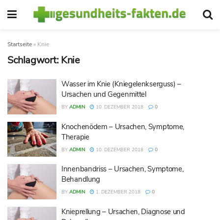
Startseite
»
Knie
Schlagwort:
Knie
Wasser im Knie (Kniegelenkserguss) –
Ursachen und Gegenmittel
BY
ADMIN
10. DEZEMBER 2018
0
Knochenödem – Ursachen, Symptome,
Therapie
BY
ADMIN
10. DEZEMBER 2018
0
Innenbandriss – Ursachen, Symptome,
Behandlung
BY
ADMIN
1. DEZEMBER 2018
0
Knieprellung – Ursachen, Diagnose und