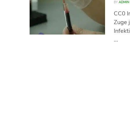
BY
ADMIN
CC0 I
Zuge j
Infekt
...