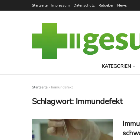
Startseite
Impressum
Datenschutz
Ratgeber
News
KATEGORIEN
Startseite
»
Immundefekt
Schlagwort:
Immundefekt
Immun
schw