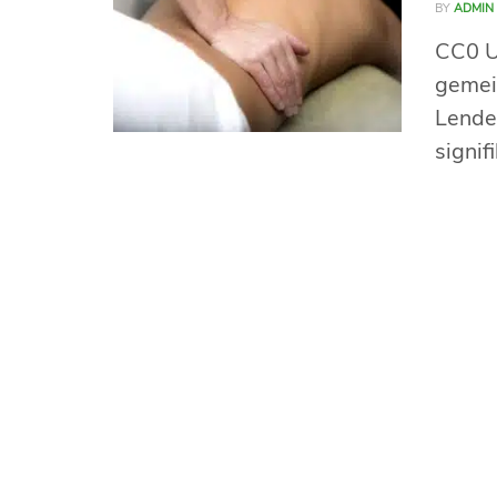
BY
ADMIN
CC0 U
gemei
Lende
signif