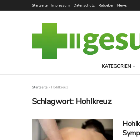
Startseite
Impressum
Datenschutz
Ratgeber
News
KATEGORIEN
Startseite
»
Hohlkreuz
Schlagwort:
Hohlkreuz
Hohlk
Symp