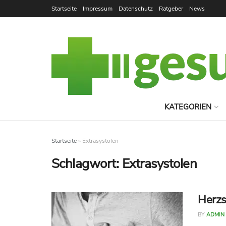
Startseite
Impressum
Datenschutz
Ratgeber
News
KATEGORIEN
Startseite
»
Extrasystolen
Schlagwort:
Extrasystolen
Herzs
BY
ADMIN