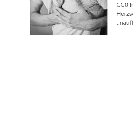
CC0 I
Herzsc
unauff