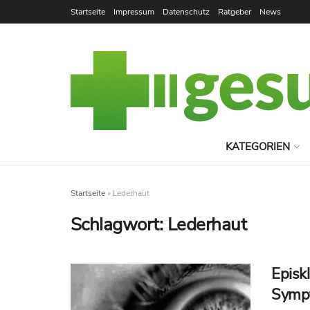
Startseite
Impressum
Datenschutz
Ratgeber
News
KATEGORIEN
Startseite
»
Lederhaut
Schlagwort:
Lederhaut
Episk
Symp