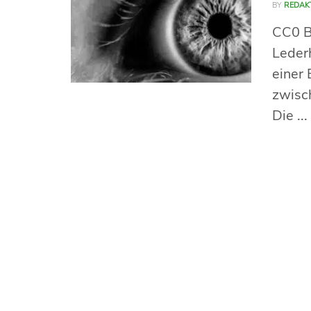
BY
REDAK
CC0 Be
Leder
einer
zwisc
Die ...