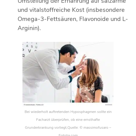
Umstellung der Ernährung auf salzarme
und vitalstoffreiche Kost (insbesondere
Omega-3-Fettsäuren, Flavonoide und L-
Arginin).
Bei wiederholt auftretenden Hyposphagmen sollte ein
Facharzt überprüfen, ob eine ernsthafte
Grunderkrankung vorliegt,Quelle: © massimofusaro –
Fotolia.com