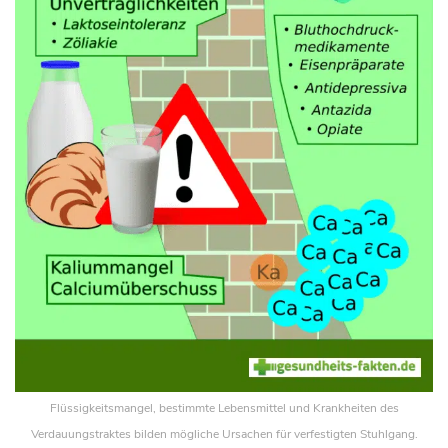
Flüssigkeitsmangel, bestimmte Lebensmittel und Krankheiten des
Verdauungstraktes bilden mögliche Ursachen für verfestigten Stuhlgang.