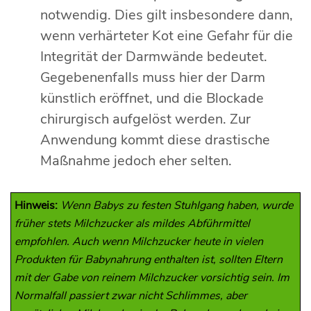
notwendig. Dies gilt insbesondere dann,
wenn verhärteter Kot eine Gefahr für die
Integrität der Darmwände bedeutet.
Gegebenenfalls muss hier der Darm
künstlich eröffnet, und die Blockade
chirurgisch aufgelöst werden. Zur
Anwendung kommt diese drastische
Maßnahme jedoch eher selten.
Hinweis:
Wenn Babys zu festen Stuhlgang haben, wurde
früher stets Milchzucker als mildes Abführmittel
empfohlen. Auch wenn Milchzucker heute in vielen
Produkten für Babynahrung enthalten ist, sollten Eltern
mit der Gabe von reinem Milchzucker vorsichtig sein. Im
Normalfall passiert zwar nicht Schlimmes, aber