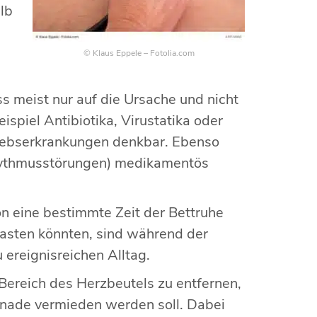
lb
© Klaus Eppele – Fotolia.com
s meist nur auf die Ursache und nicht
spiel Antibiotika, Virustatika oder
Krebserkrankungen denkbar. Ebenso
rhythmusstörungen) medikamentös
hon eine bestimmte Zeit der Bettruhe
lasten könnten, sind während der
 ereignisreichen Alltag.
ereich des Herzbeutels zu entfernen,
ponade vermieden werden soll. Dabei