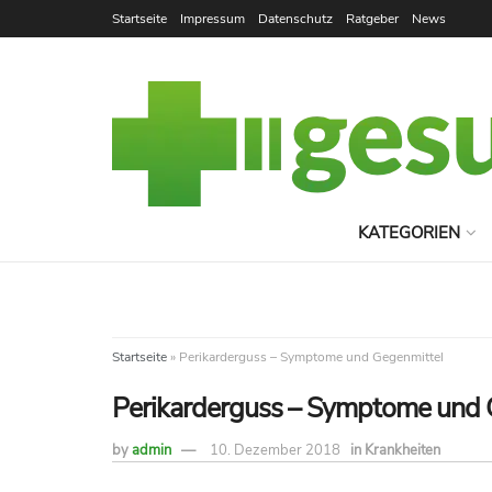
Startseite
Impressum
Datenschutz
Ratgeber
News
KATEGORIEN
Startseite
»
Perikarderguss – Symptome und Gegenmittel
Perikarderguss – Symptome und 
by
admin
10. Dezember 2018
in
Krankheiten