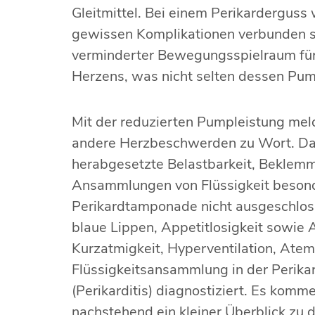
Gleitmittel. Bei einem Perikarderguss 
gewissen Komplikationen verbunden se
verminderter Bewegungsspielraum für
Herzens, was nicht selten dessen Pum
Mit der reduzierten Pumpleistung mel
andere Herzbeschwerden zu Wort. Daz
herabgesetzte Belastbarkeit, Beklemmu
Ansammlungen von Flüssigkeit besonde
Perikardtamponade nicht ausgeschlo
blaue Lippen, Appetitlosigkeit sowi
Kurzatmigkeit, Hyperventilation, Ate
Flüssigkeitsansammlung in der Perika
(Perikarditis) diagnostiziert. Es komm
nachstehend ein kleiner Überblick zu 