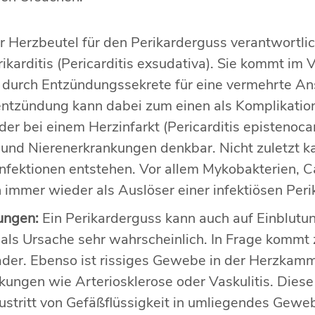
r Herzbeutel für den Perikarderguss verantwortlich
karditis (Pericarditis exsudativa). Sie kommt im V
t durch Entzündungssekrete für eine vermehrte A
entzündung kann dabei zum einen als Komplikatio
er bei einem Herzinfarkt (Pericarditis epistenocard
nd Nierenerkrankungen denkbar. Nicht zuletzt k
 Infektionen entstehen. Vor allem Mykobakterien, 
immer wieder als Auslöser einer infektiösen Perika
ungen:
Ein Perikarderguss kann auch auf Einblutu
als Ursache sehr wahrscheinlich. In Frage kommt 
der. Ebenso ist rissiges Gewebe in der Herzkamm
ungen wie Arteriosklerose oder Vaskulitis. Diese
ustritt von Gefäßflüssigkeit in umliegendes Geweb