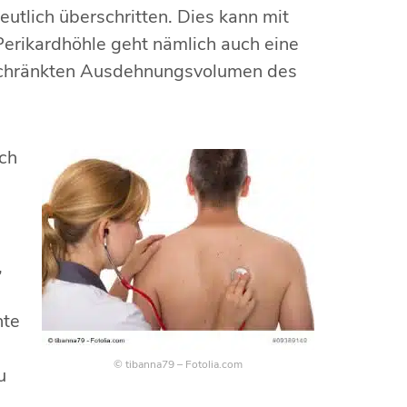
eutlich überschritten. Dies kann mit
Perikardhöhle geht nämlich auch eine
eschränkten Ausdehnungsvolumen des
uch
,
hte
© tibanna79 – Fotolia.com
u