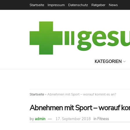
Startseite
Impressum
Datenschutz
Ratgeber
News
KATEGORIEN
Startseite
»
Abnehmen mit Sport – worauf kommt es an?
Abnehmen mit Sport – worauf ko
by
admin
17. September 2018
in
Fitness