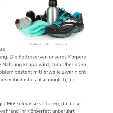
m
© Africa Studio – Fotolia.com
Was
gung. Die Fettreserven unseres Körpers
die Nahrung knapp wird, zum Überleben
blem besteht mittlerweile zwar nicht
gseinheit ist es also möglich, die
gig Muskelmasse verlieren, da diese
ährend Ihr Körperfett unberührt