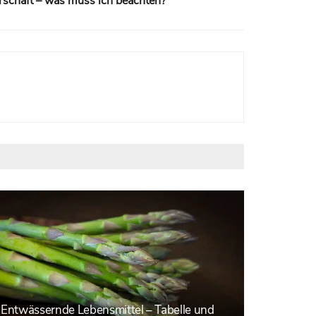
schaft – was muss ich beachten?
Entwässernde Lebensmittel – Tabelle und