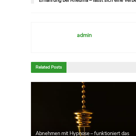
Ernährung bei Rheuma – lässt sich eine Verb
admin
Related
Posts
Abnehmen mit Hypnose – funktioniert das