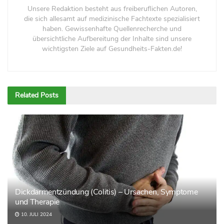
Unsere Redaktion besteht aus freiberuflichen Autoren,
die sich allesamt auf medizinische Fachtexte spezialisiert
haben. Gewissenhafte Quellenrecherche und
übersichtliche Aufbereitung der Inhalte sind unsere
wichtigsten Ziele auf Gesundheits-Fakten.de!
Related
Posts
Dickdarmentzündung (Colitis) – Ursachen, Symptome
und Therapie
10. JULI 2024