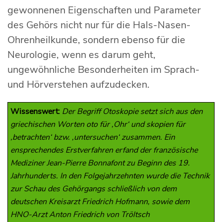
gewonnenen Eigenschaften und Parameter
des Gehörs nicht nur für die Hals-Nasen-
Ohrenheilkunde, sondern ebenso für die
Neurologie, wenn es darum geht,
ungewöhnliche Besonderheiten im Sprach-
und Hörverstehen aufzudecken.
Wissenswert:
Der Begriff Otoskopie setzt sich aus den
griechischen Worten oto für ‚Ohr‘ und skopien für
‚betrachten‘ bzw. ‚untersuchen‘ zusammen. Ein
ensprechendes Erstverfahren erfand der französische
Mediziner Jean-Pierre Bonnafont zu Beginn des 19.
Jahrhunderts. In den Folgejahrzehnten wurde die Technik
zur Schau des Gehörgangs schließlich von dem
deutschen Kreisarzt Friedrich Hofmann, sowie dem
HNO-Arzt Anton Friedrich von Tröltsch