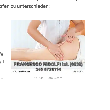
pfen zu unterschieden:
fe
pf
ie
© Rido – Fotolia.com