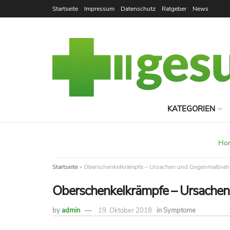
Startseite
Impressum
Datenschutz
Ratgeber
News
KATEGORIEN
Ho
Startseite
»
Oberschenkelkrämpfe – Ursachen und Gegenmaßna
Oberschenkelkrämpfe – Ursach
by
admin
19. Oktober 2018
in
Symptome