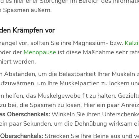
sind es hier eher Störungen im Bereich des Inform
ls Spasmen äußern.
e den Krämpfen vor
mangel vor, sollten Sie ihre Magnesium- bzw.
Kalz
oder der
Menopause
ist diese Maßnahme sehr rat
niert werden.
 Abständen, um die Belastbarkeit Ihrer Muskeln z
aufzuwärmen, um Ihre Muskelpartien zu lockern un
helfen, das Muskelgewebe fit zu halten. Geziel
 bei, die Spasmen zu lösen. Hier ein paar Anreiz
es Oberschenkels:
Winkeln Sie ihren Unterschenke
 ein paar Sekunden, um die Dehnübung wirksam e
 Oberschenkels:
Strecken Sie Ihre Beine aus und v