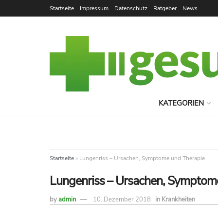
Startseite
Impressum
Datenschutz
Ratgeber
News
KATEGORIEN
Startseite
»
Lungenriss – Ursachen, Symptome und Therapie
Lungenriss – Ursachen, Symptom
by
admin
10. Dezember 2018
in
Krankheiten