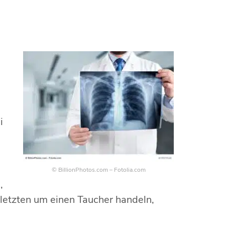
i
© BillionPhotos.com – Fotolia.com
,
erletzten um einen Taucher handeln,