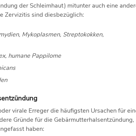
ntzündung der Schleimhaut) mitunter auch eine an
e Zervizitis sind diesbezüglich:
amydien, Mykoplasmen, Streptokokken,
lex, humane Pappilome
bicans
den
lsentzündung
oder virale Erreger die häufigsten Ursachen für ei
 andere Gründe für die Gebärmutterhalsentzündung
engefasst haben: