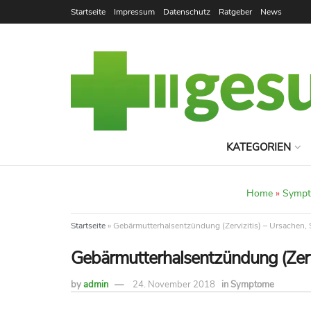
Startseite
Impressum
Datenschutz
Ratgeber
News
KATEGORIEN
Home
»
Symp
Startseite
»
Gebärmutterhalsentzündung (Zervizitis) – Ursache
Gebärmutterhalsentzündung (Zer
by
admin
24. November 2018
in
Symptome