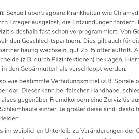
en:
Sexuell übertragbare Krankheiten wie Chlamydi
ch Erreger ausgelöst, die Entzündungen fördern. D
vizitis deshalb fast schon vorprogrammiert. Von G
selnden Geschlechtspartnern. Dies gilt auch für 
artner häufig wechseln, gut 25 % öfter auftritt. Ä
heide (z.B. durch Pilzinfektionen) beklagen. Hier tr
e in den Gebärmutterhals verschleppt werden.
o wie bestimmte Verhütungsmittel (z.B. Spirale od
r dar. Dieser kann bei falscher Handhabe, schlec
alses gegenüber Fremdkörpern eine Zervizitis aus
Schleimhäute einher. Je größer diese sind, desto hö
leiden.
 im weiblichen Unterleib zu Veränderungen der 