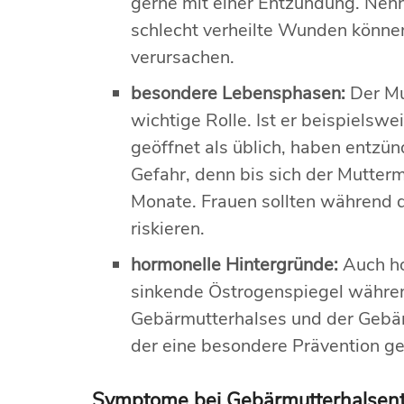
gerne mit einer Entzündung. Nen
schlecht verheilte Wunden könn
verursachen.
besondere Lebensphasen:
Der Mu
wichtige Rolle. Ist er beispiels
geöffnet als üblich, haben entzün
Gefahr, denn bis sich der Mutter
Monate. Frauen sollten während di
riskieren.
hormonelle Hintergründe:
Auch ho
sinkende Östrogenspiegel währen
Gebärmutterhalses und der Gebärm
der eine besondere Prävention g
Symptome bei Gebärmutterhalsen