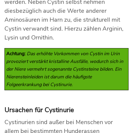
werden. Neben Cystin selbst nehmen
diesbezüglich auch die Werte anderer
Aminosäuren im Harn zu, die strukturell mit
Cystin verwandt sind. Hierzu zählen Arginin,
Lysin und Ornithin.
Achtung:
Das erhöhte Vorkommen von Cystin im Urin
provoziert verstärkt kristalline Ausfälle, wodurch sich in
der Niere vermehrt sogenannte Cystinsteine bilden. Ein
Nierensteinleiden ist darum die häufigste
Folgeerkrankung bei Cystinurie.
Ursachen für Cystinurie
Cystinurien sind außer bei Menschen vor
allem bei bestimmten Hunderassen