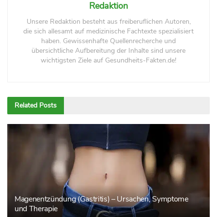
Redaktion
Unsere Redaktion besteht aus freiberuflichen Autoren,
die sich allesamt auf medizinische Fachtexte spezialisiert
haben. Gewissenhafte Quellenrecherche und
übersichtliche Aufbereitung der Inhalte sind unsere
wichtigsten Ziele auf Gesundheits-Fakten.de!
Related
Posts
Magenentzündung (Gastritis) – Ursachen, Symptome
und Therapie