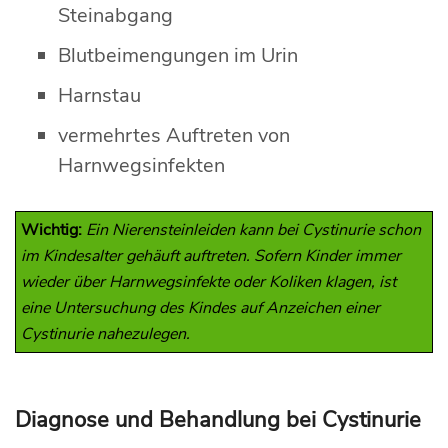
Steinabgang
Blutbeimengungen im Urin
Harnstau
vermehrtes Auftreten von
Harnwegsinfekten
Wichtig:
Ein Nierensteinleiden kann bei Cystinurie schon
im Kindesalter gehäuft auftreten. Sofern Kinder immer
wieder über Harnwegsinfekte oder Koliken klagen, ist
eine Untersuchung des Kindes auf Anzeichen einer
Cystinurie nahezulegen.
Diagnose und Behandlung bei Cystinurie