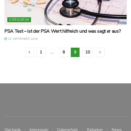
VORSORGE
PSA Test – ist der PSA Wert hilfreich und was sagt er aus?
12. SEPTEMBER 2018
1
…
8
9
10
Startseite
Impressum
Datenschutz
Ratgeber
News