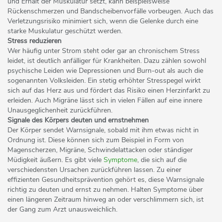
und Erhalt der Muskulatur setzt, kann beispielsweise
Rückenschmerzen und Bandscheibenvorfälle vorbeugen. Auch das
Verletzungsrisiko minimiert sich, wenn die Gelenke durch eine
starke Muskulatur geschützt werden.
Stress reduzieren
Wer häufig unter Strom steht oder gar an chronischem Stress
leidet, ist deutlich anfälliger für Krankheiten. Dazu zählen sowohl
psychische Leiden wie Depressionen und Burn-out als auch die
sogenannten Volksleiden. Ein stetig erhöhter Stresspegel wirkt
sich auf das Herz aus und fördert das Risiko einen Herzinfarkt zu
erleiden. Auch Migräne lässt sich in vielen Fällen auf eine innere
Unausgeglichenheit zurückführen.
Signale des Körpers deuten und ernstnehmen
Der Körper sendet Warnsignale, sobald mit ihm etwas nicht in
Ordnung ist. Diese können sich zum Beispiel in Form von
Magenscherzen, Migräne, Schwindelattacken oder ständiger
Müdigkeit äußern. Es gibt viele
Symptome
, die sich auf die
verschiedensten Ursachen zurückführen lassen. Zu einer
effizienten Gesundheitsprävention gehört es, diese Warnsignale
richtig zu deuten und ernst zu nehmen. Halten Symptome über
einen längeren Zeitraum hinweg an oder verschlimmern sich, ist
der Gang zum Arzt unausweichlich.