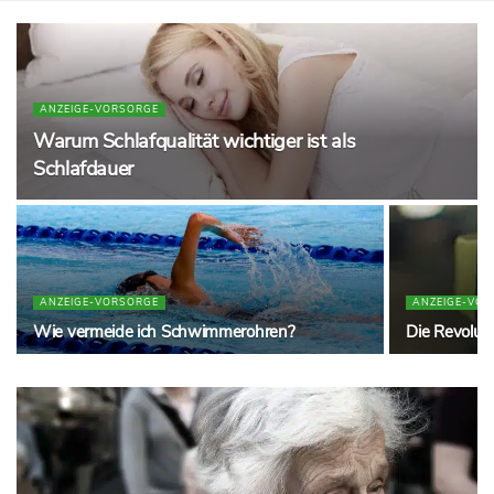
ANZEIGE-VORSORGE
Warum Schlafqualität wichtiger ist als
Schlafdauer
ANZEIGE-VORSORGE
ANZEIGE-VO
Wie vermeide ich Schwimmerohren?
Die Revolut