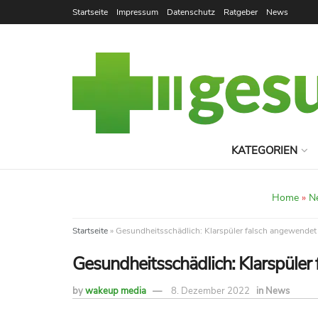
Startseite
Impressum
Datenschutz
Ratgeber
News
KATEGORIEN
Home
»
N
Startseite
»
Gesundheitsschädlich: Klarspüler falsch angewendet
Gesundheitsschädlich: Klarspüler
by
wakeup media
8. Dezember 2022
in
News