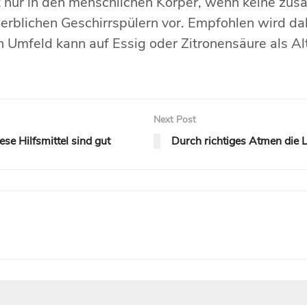
 nur in den menschlichen Körper, wenn keine zus
rblichen Geschirrspülern vor. Empfohlen wird dah
en Umfeld kann auf Essig oder Zitronensäure als A
Next Post
se Hilfsmittel sind gut
Durch richtiges Atmen die L