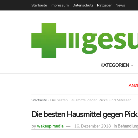
Startseite
Impressum
Datenschutz
Ratgeber
News
KATEGORIEN
ANZE
Startseite
»
Die besten Hausmittel gegen Pickel und Mitesser
Die besten Hausmittel gegen Pick
by
wakeup media
16. Dezember 2018
in
Behandlun